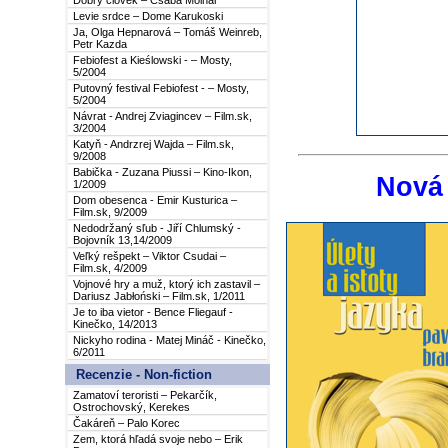
Dobrý človek – Csaba Molnár
Levie srdce – Dome Karukoski
Ja, Olga Hepnarová – Tomáš Weinreb,
Petr Kazda
Febiofest a Kieślowski - – Mosty,
5/2004
Putovný festival Febiofest - – Mosty,
5/2004
Návrat - Andrej Zviagincev – Film.sk,
3/2004
Katyň - Andrzrej Wajda – Film.sk,
9/2008
Babička - Zuzana Piussi – Kino-Ikon,
Nová 
1/2009
Dom obesenca - Emir Kusturica –
Film.sk, 9/2009
Nedodržaný sľub - Jiří Chlumský -
Bojovník 13,14/2009
Veľký rešpekt – Viktor Csudai –
Film.sk, 4/2009
Vojnové hry a muž, ktorý ich zastavil –
Dariusz Jabłoński – Film.sk, 1/2011
Je to iba vietor - Bence Fliegauf -
Kinečko, 14/2013
Nickyho rodina - Matej Mináč - Kinečko,
6/2011
Recenzie - Non-fiction
Zamatoví teroristi – Pekarčík,
Ostrochovský, Kerekes
Čakáreň – Palo Korec
Zem, ktorá hľadá svoje nebo – Erik