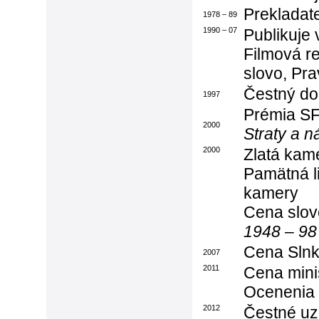
Prekladat
1978 – 89
1990 – 07
Publikuje 
Filmová re
slovo, Pr
Čestný do
1997
Prémia SF
2000
Straty a n
2000
Zlatá kame
Pamätná li
kamery
Cena slove
1948 – 9
Cena Slnko
2007
2011
Cena minis
Ocenenia
2012
Čestné uz