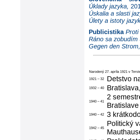
Úklady jazyka,
201
Úskalia a slasti ja
Úlety a istoty jazy
Publicistika
Prot
Ráno sa zobudím 
Gegen den Strom
Narodený 27. apríla 1921 v Terste
Detstvo n
1921 – 32
Bratislava
1932 – 40
2 semestr
1940 – 41
Bratislave
3 krátkodo
1940 – 42
Politický 
1942 – 45
Mauthaus