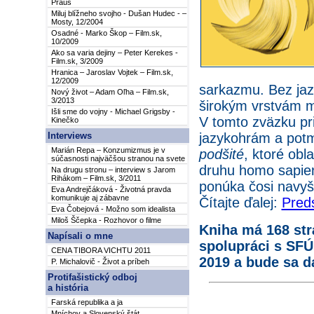
Praus
Miluj blížneho svojho - Dušan Hudec - –
Mosty, 12/2004
Osadné - Marko Škop – Film.sk,
10/2009
Ako sa varia dejiny – Peter Kerekes -
Film.sk, 3/2009
Hranica – Jaroslav Vojtek – Film.sk,
12/2009
sarkazmu. Bez jaz
Nový život – Adam Oľha – Film.sk,
3/2013
širokým vrstvám m
Išli sme do vojny - Michael Grigsby -
V tomto zväzku pr
Kinečko
jazykohrám a po
Interviews
Marián Repa – Konzumizmus je v
podšité
, ktoré obl
súčasnosti najväčšou stranou na svete
druhu homo sapien
Na drugu stronu – interview s Jarom
Rihákom – Film.sk, 3/2011
ponúka čosi navyš
Eva Andrejčáková - Životná pravda
komunikuje aj zábavne
Čítajte ďalej:
Preds
Eva Čobejová - Možno som idealista
Miloš Ščepka - Rozhovor o filme
Kniha má 168 str
Napísali o mne
spolupráci s SFÚ
CENA TIBORA VICHTU 2011
2019 a bude sa d
P. Michalovič - Život a príbeh
Protifašistický odboj
a história
Farská republika a ja
Mníchov a Slovenský štát