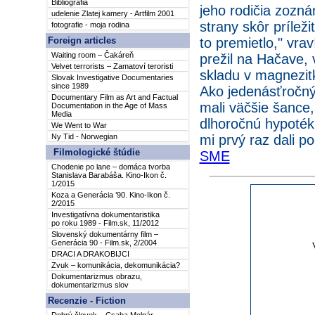
Bibliografia
jeho rodičia zoznám
udelenie Zlatej kamery - Artfilm 2001
strany skôr prílež
fotografie - moja rodina
to premietlo," vra
Foreign articles
Waiting room – Čakáreň
prežil na Hačave, 
Velvet terrorists – Zamatoví teroristi
skladu v magnezitk
Slovak Investigative Documentaries
since 1989
Ako jedenásťročný
Documentary Film as Art and Factual
mali väčšie šance,
Documentation in the Age of Mass
Media
dlhoročnú hypoték
We Went to War
mi prvý raz dali p
Ny Tid - Norwegian
Filmologické štúdie
SME
Chodenie po lane – domáca tvorba
Stanislava Barabáša. Kino-Ikon č.
1/2015
Koza a Generácia ’90. Kino-Ikon č.
2/2015
Investigatívna dokumentaristika
po roku 1989 - Film.sk, 11/2012
Slovenský dokumentárny film –
Generácia 90 - Film.sk, 2/2004
DRACI A DRAKOBIJCI
Zvuk – komunikácia, dekomunikácia?
Dokumentarizmus obrazu,
dokumentarizmus slov
Recenzie - Fiction