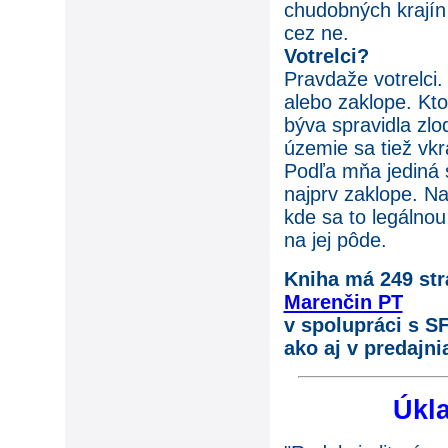
chudobných krajín 
cez ne.
Votrelci?
Pravdaže votrelci
alebo zaklope. Kto
býva spravidla zlod
územie sa tiež vkr
Podľa mňa jediná sp
najprv zaklope. Na
kde sa to legálno
na jej pôde.
Kniha má 249 str
Marenčin PT
v spolupráci s S
ako aj v predajn
Úkla