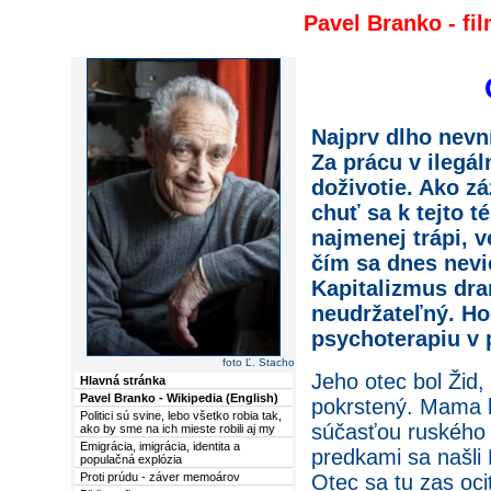
Pavel Branko - fil
Najprv dlho nevní
Za prácu v ilegál
doživotie. Ako z
chuť sa k tejto t
najmenej trápi, v
čím sa dnes nevi
Kapitalizmus dran
neudržateľný. Ho
psychoterapiu v 
foto Ľ. Stacho
Jeho otec bol Žid,
Hlavná stránka
Pavel Branko - Wikipedia (English)
pokrstený. Mama b
Politici sú svine, lebo všetko robia tak,
súčasťou ruského 
ako by sme na ich mieste robili aj my
Emigrácia, imigrácia, identita a
predkami sa našli 
populačná explózia
Otec sa tu zas oci
Proti prúdu - záver memoárov