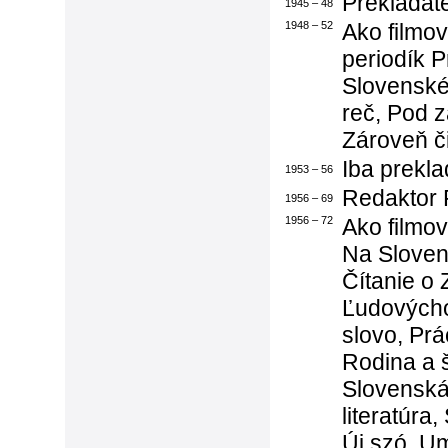
Prekladat
1945 – 48
1948 – 52
Ako filmov
periodík P
Slovenské
reč, Pod z
Zároveň č
Iba prekla
1953 – 56
Redaktor F
1956 – 69
1956 – 72
Ako filmov
Na Sloven
Čítanie o 
Ľudovýcho
slovo, Prá
Rodina a 
Slovenská
literatúra
Új szó, Um