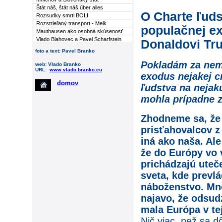
Štát náš, štát náš űber alles
O Charte ľuds
Rozsudky smrti BOLI
Rozstrieľaný transport - Melk
populačnej ex
Mauthausen ako osobná skúsenosť
Vlado Blahovec a Pavel Scharfstein
Donaldovi Tr
foto a text: Pavel Branko
Pokladám za nem
web: Vlado Branko
URL:
www.vlado.branko.eu
exodus nejakej c
domov
ľudstva na nejakú
mohla prípadne zn
Zhodneme sa, že 
prisťahovalcov z 
iná ako naša. Ale
že do Európy vo 
prichádzajú uteče
sveta, kde prevl
náboženstvo. Mno
najavo, že odsu
mala Európa v tej
Nič viac, než sa d