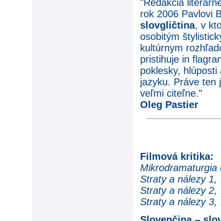
"Redakcia literár
rok 2006 Pavlovi 
slovgličtina
, v kt
osobitým štylisti
kultúrnym rozhľad
pristihuje in flagr
poklesky, hlúpost
jazyku. Práve ten 
veľmi citeľne."
Oleg Pastier
Filmová kritika:
Mikrodramaturgia
Straty a nálezy 1,
Straty a nálezy 2,
Straty a nálezy 3,
Slovenčina – slov