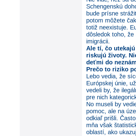
Schengenskú dohod
bude prísne strážiť
potom môžete čaka
totiž neexistuje. 
dôsledok toho, že s
imigrácii.
Ale tí, čo utekaj
riskujú životy. N
deťmi do neznáme
Prečo to riziko 
Lebo vedia, že síc
Európskej únie, u
vedeli by, že ile
pre nich kategorick
No museli by vedi
pomoc, ale na úze
odkiaľ prišli. Čas
mňa však štatistic
oblastí, ako ukazu