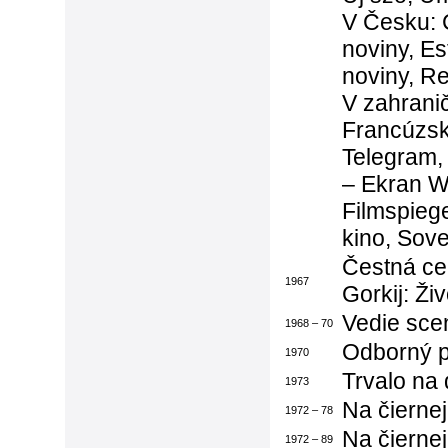
V Česku: C
noviny, Es
noviny, R
V zahranič
Francúzsk
Telegram,
– Ekran W
Filmspieg
kino, Sove
Čestná c
1967
Gorkij: Ži
Vedie sce
1968 – 70
Odborný 
1970
Trvalo na
1973
Na čiernej
1972 – 78
Na čiernej 
1972 – 89